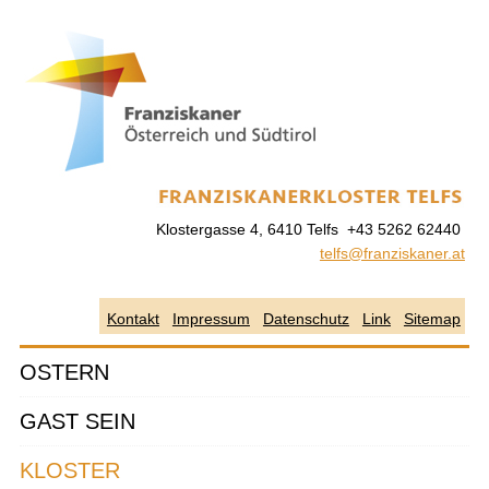
Skip
to
navigation
Skip
to
content
Klostergasse 4, 6410 Telfs +43 5262 62440
telfs@franziskaner.at
Kontakt
Impressum
Datenschutz
Link
Sitemap
OSTERN
GAST SEIN
KLOSTER